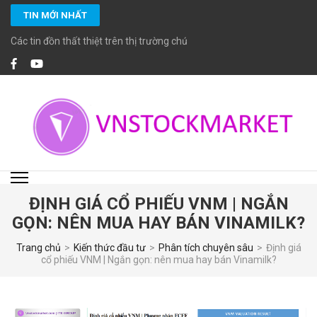
Bỏ
TIN MỚI NHẤT
qua
và
Các tin đồn thất thiệt trên thị trường chứng khoán
tới
nội
dung
(ấn
Enter)
VNSTOCKMARKET
Chuyên cung cấp các dịch vụ đầu tư chứng khoán chuyên nghiệp với các
chuyên viên đầu tư chứng khoán cao cấp CFA, MBA… giàu kinh nghiệm và
đặc biệt cam kết tuân thủ các chuẩn mực đầu tư, tiêu chuẩn đạo đức cao
trong nghề nghiệp.
ĐỊNH GIÁ CỔ PHIẾU VNM | NGẮN
GỌN: NÊN MUA HAY BÁN VINAMILK?
Trang chủ
>
Kiến thức đầu tư
>
Phân tích chuyên sâu
>
Định giá
cổ phiếu VNM | Ngắn gọn: nên mua hay bán Vinamilk?