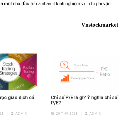
của một nhà đầu tư cá nhân ít kinh nghiệm vì… chi phí vận
Vnstockmarket
ược giao dịch cổ
Chỉ số P/E là gì? Ý nghĩa chỉ số
P/E?
21
ADMIN
20 TH9 2021
ADMIN