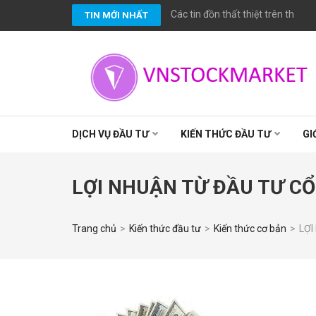
Bỏ
Các tin đồn thất thiệt trên thị t
TIN MỚI NHẤT
qua
và
tới
nội
dung
(ấn
VNSTOCKMARKET
Chuyên cung cấp các dịch vụ đầu tư chứng khoán chuyên ngh
cao trong nghề nghiệp.
Enter)
DỊCH VỤ ĐẦU TƯ
KIẾN THỨC ĐẦU TƯ
GI
LỢI NHUẬN TỪ ĐẦU TƯ CỔ
Trang chủ
>
Kiến thức đầu tư
>
Kiến thức cơ bản
>
LỢI