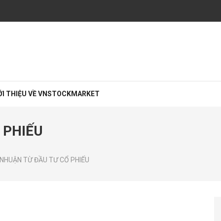
rường chứng khoán
iệp với các chuyên viên đầu tư chứng khoán cao cấp CFA, MBA… giàu kinh ng
ỚI THIỆU VỀ VNSTOCKMARKET
 PHIẾU
 NHUẬN TỪ ĐẦU TƯ CỔ PHIẾU