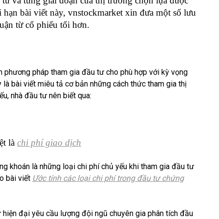
 tư và từng giai đoạn của thị trường chọn lựa được
 hạn bài viết này, vnstockmarket xin đưa một số lưu
uận từ cổ phiếu tối hơn.
ọn phương pháp tham gia đầu tư cho phù hợp với kỳ vọng
y là bài viết miêu tả cơ bản những cách thức tham gia thị
ếu, nhà đầu tư nên biết qua:
ệt là
chi phí giao dịch
ng khoán là những loại chi phí chủ yếu khi tham gia đầu tư
o bài viết
Ước tính các loại chi phí trong đầu tư chứng
hiện đại yêu cầu lượng đội ngũ chuyên gia phân tích đầu