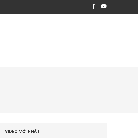
hiệm và đặc biệt cam kết tuân thủ các chuẩn mực đầu tư, tiêu chuẩn đạo đức
VIDEO MỚI NHẤT