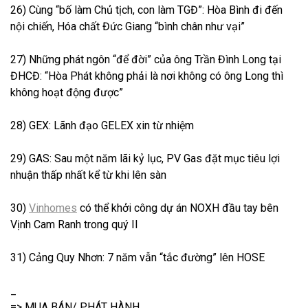
26) Cùng “bố làm Chủ tịch, con làm TGĐ”: Hòa Bình đi đến
nội chiến, Hóa chất Đức Giang “bình chân như vại”
27) Những phát ngôn “để đời” của ông Trần Đình Long tại
ĐHCĐ: “Hòa Phát không phải là nơi không có ông Long thì
không hoạt động được”
28) GEX: Lãnh đạo GELEX xin từ nhiệm
29) GAS: Sau một năm lãi kỷ lục, PV Gas đặt mục tiêu lợi
nhuận thấp nhất kể từ khi lên sàn
30)
Vinhomes
có thể khởi công dự án NOXH đầu tay bên
Vịnh Cam Ranh trong quý II
31) Cảng Quy Nhơn: 7 năm vẫn “tắc đường” lên HOSE
_
=> MUA BÁN/ PHÁT HÀNH