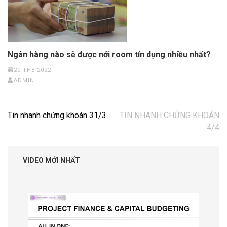
Ngân hàng nào sẽ được nới room tín dụng nhiều nhất?
20 TH8 2022
ADMIN
Điều
Tin nhanh chứng khoán 31/3
TIN NHANH CHỨNG KHOÁN
hướng
4/4
bài
viết
VIDEO MỚI NHẤT