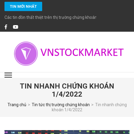
Bỏ
TIN MỚI NHẤT
qua
và
Các tin đồn thất thiệt trên thị trường chứng khoán
tới
nội
dung
(ấn
Enter)
VNSTOCKMARKET
Chuyên cung cấp các dịch vụ đầu tư chứng khoán chuyên nghiệp với các
chuyên viên đầu tư chứng khoán cao cấp CFA, MBA… giàu kinh nghiệm và
đặc biệt cam kết tuân thủ các chuẩn mực đầu tư, tiêu chuẩn đạo đức cao
trong nghề nghiệp.
TIN NHANH CHỨNG KHOÁN
1/4/2022
Trang chủ
>
Tin tức thị trường chứng khoán
>
Tin nhanh chứng
khoán 1/4/2022