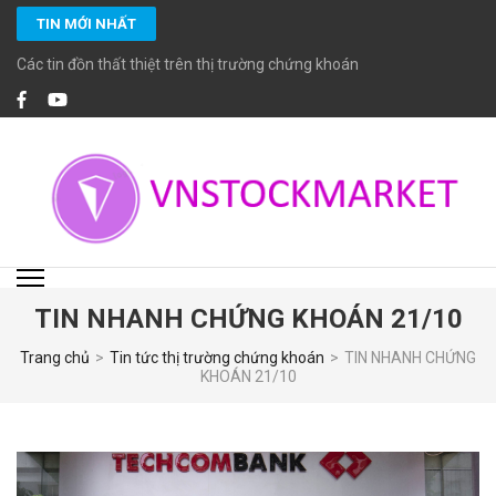
Bỏ
TIN MỚI NHẤT
qua
và
Các tin đồn thất thiệt trên thị trường chứng khoán
tới
nội
dung
(ấn
Enter)
VNSTOCKMARKET
Chuyên cung cấp các dịch vụ đầu tư chứng khoán chuyên nghiệp với các
chuyên viên đầu tư chứng khoán cao cấp CFA, MBA… giàu kinh nghiệm và
đặc biệt cam kết tuân thủ các chuẩn mực đầu tư, tiêu chuẩn đạo đức cao
trong nghề nghiệp.
TIN NHANH CHỨNG KHOÁN 21/10
Trang chủ
>
Tin tức thị trường chứng khoán
>
TIN NHANH CHỨNG
KHOÁN 21/10