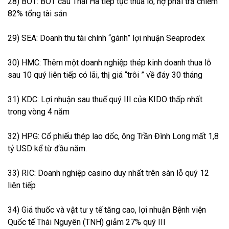
28) BOT: BOT cầu Thái Hà tiếp tục thua lỗ, nợ phải trả chiếm
82% tổng tài sản
29) SEA: Doanh thu tài chính “gánh” lợi nhuận Seaprodex
30) HMC: Thêm một doanh nghiệp thép kinh doanh thua lỗ
sau 10 quý liên tiếp có lãi, thị giá “trôi ” về đáy 30 tháng
31) KDC: Lợi nhuận sau thuế quý III của KIDO thấp nhất
trong vòng 4 năm
32) HPG: Cổ phiếu thép lao dốc, ông Trần Đình Long mất 1,8
tỷ USD kể từ đầu năm.
33) RIC: Doanh nghiệp casino duy nhất trên sàn lỗ quý 12
liên tiếp
34) Giá thuốc và vật tư y tế tăng cao, lợi nhuận Bệnh viện
Quốc tế Thái Nguyên (TNH) giảm 27% quý III