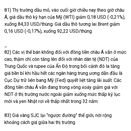
81) Thị trường dầu mỏ, vào cuối giờ chiều nay theo giờ châu
Á, giá dầu thô kỳ hạn của Mỹ (WTI) giảm 0,18 USD (-0,21%),
xuống 84,33 USD/thùng. Giá dầu thô tương lai Brent giảm
0,16 USD (-0,17%), xuống 92,22 USD/thùng.
_
82) Các vị thế bán khống đối với đồng tiền châu Á vẫn ở mức
cao, thậm chí còn tăng lên đối với nhân dân tệ (NDT) của
Trung Quốc và rupee của Ấn Độ trong bối cảnh đô la tăng
giá bền bỉ khi hầu hết các ngân hàng trung ương dẫn đầu là
Cục Dự trữ liên bang Mỹ (Fed) quyết liệt tăng lãi suất. Các
đồng tiền châu Á vẫn đang trong vòng xoáy giảm giá với
NDT ở thị trường nước ngoài giảm xuống mức thấp kỷ lục
mới và yen Nhật rơi về thấp nhất trong 32 năm.
83) Giá vàng SJC lại “ngược đường” thế giới, nới rộng
khoảng cách giá giữa hai thị trường