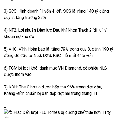
3) SCS: Kinh doanh “1 vốn 4 lời”, SCS lãi ròng 148 tỷ đồng
quý 3, tăng trưởng 23%
4) NT2: Lợi nhuận Điện lực Dầu khí Nhơn Trạch 2 ‘đi lùi’ vì
khoản nợ khó đòi
5) VHC: Vĩnh Hoàn báo lãi tăng 79% trong quý 3, dành 190 tỷ
đồng để đầu tư NLG, DXS, KBC… lỗ mất 41% vốn
6) TCM bị loại khỏi danh mục VN Diamond, cổ phiếu NLG
được thêm vào
7) KDH: The Classia được hấp thụ 96% trong đợt đầu,
Khang Điền chuẩn bị bán tiếp đợt hai trong tháng 11
_
FLC: Đến lượt FLCHomes bị cưỡng chế thuế hơn 11 tỷ