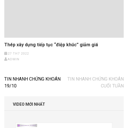
Thép xây dựng tiếp tục “điệp khúc” giảm giá
27 TH7 2022
ADMIN
Điều
TIN NHANH CHỨNG KHOÁN
TIN NHANH CHỨNG KHOÁN
hướng
19/10
CUỐI TUẦN
bài
viết
VIDEO MỚI NHẤT