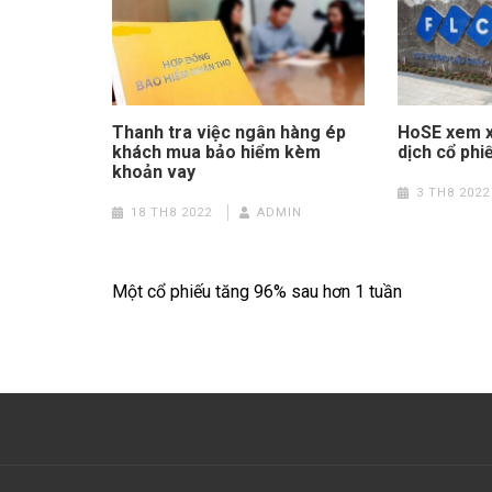
Thanh tra việc ngân hàng ép
HoSE xem xé
khách mua bảo hiểm kèm
dịch cổ phi
khoản vay
3 TH8 2022
18 TH8 2022
ADMIN
Điều
Một cổ phiếu tăng 96% sau hơn 1 tuần
hướng
bài
viết