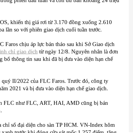
n trong phiên đầu tuần và còn dư bán khoảng 24 triệu
ROS, khiến thị giá rơi từ 3.170 đồng xuống 2.610
a lần so với phiên giao dịch cuối tuần trước.
Faros chịu áp lực bán tháo sau khi Sở Giao dịch
ình chỉ giao dịch
từ ngày 12/8. Nguyên nhân là đơn
g bố thông tin sau khi đã bị đưa vào diện hạn chế
 quý II/2022 của FLC Faros. Trước đó, công ty
năm 2021 và bị đưa vào diện hạn chế giao dịch.
oàn FLC như FLC, ART, HAI, AMD cũng bị bán
.
ủa chỉ số đại diện cho sàn TP HCM. VN-Index hôm
c xanh trước khi đóng cửa sát mốc 1.257 điểm, tăng