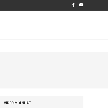
hiệm và đặc biệt cam kết tuân thủ các chuẩn mực đầu tư, tiêu chuẩn đạo đức
VIDEO MỚI NHẤT