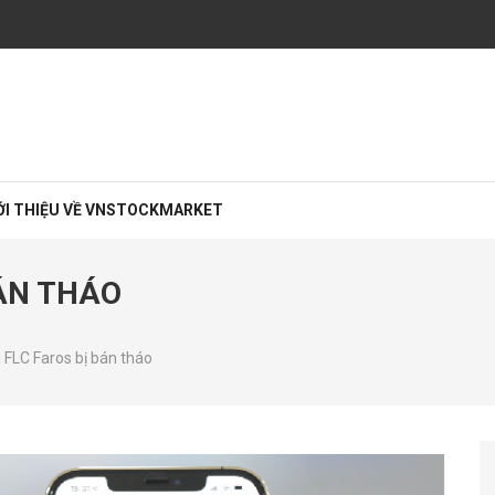
rường chứng khoán
iệp với các chuyên viên đầu tư chứng khoán cao cấp CFA, MBA… giàu kinh ng
ỚI THIỆU VỀ VNSTOCKMARKET
BÁN THÁO
 FLC Faros bị bán tháo