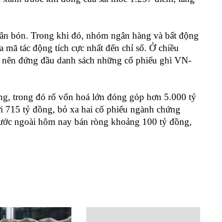
hân bón. Trong khi đó, nhóm ngân hàng và bất động
ã tác động tích cực nhất đến chỉ số. Ở chiều
nên đứng đầu danh sách những cổ phiếu ghì VN-
ng, trong đó rổ vốn hoá lớn đóng góp hơn 5.000 tỷ
i 715 tỷ đồng, bỏ xa hai cổ phiếu ngành chứng
ước ngoài hôm nay bán ròng khoảng 100 tỷ đồng,