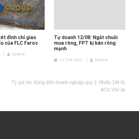
t đình chỉ giao
Tự doanh 12/08: Ngắt chuỗi
ếu của FLC Faros
mua ròng, FPT bị bán ròng
mạnh
ADMIN
12 TH8 2022
ADMIN
Tỷ giá tác động đến doanh nghiệp quý 2: Nhiều DN lỗ,
ACV, VGI lãi