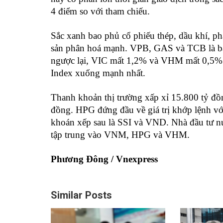
4 điểm so với tham chiếu.
Sắc xanh bao phủ cổ phiếu thép, dầu khí, p
sản phân hoá mạnh. VPB, GAS và TCB là ba m
ngược lại, VIC mất 1,2% và VHM mất 0,5% 
Index xuống mạnh nhất.
Thanh khoản thị trường xấp xỉ 15.800 tỷ đồ
đồng. HPG đứng đầu về giá trị khớp lệnh vớ
khoán xếp sau là SSI và VND. Nhà đầu tư n
tập trung vào VNM, HPG và VHM.
Phương Đông / Vnexpress
Similar Posts