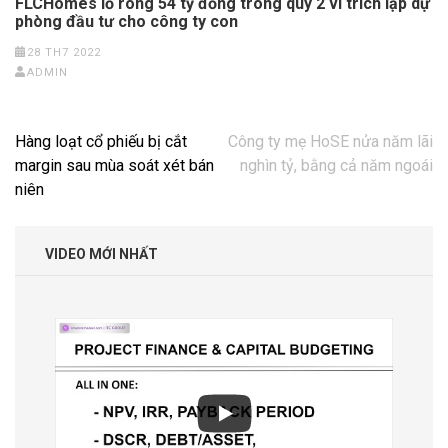
FLCHomes lỗ ròng 54 tỷ đồng trong quý 2 vì trích lập dự
phòng đầu tư cho công ty con
28 TH7 2022
ADMIN
Điều
Hàng loạt cổ phiếu bị cắt
Công ty mẹ HoSE nửa năm lãi
hướng
margin sau mùa soát xét bán
nghìn tỷ, bằng cả năm ngoái
bài
niên
viết
VIDEO MỚI NHẤT