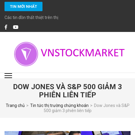
Bỏ
TIN MỚI NHẤT
qua
và
Các tin đồn thất thiệt trên thị trường chứng khoán
tới
nội
dung
(ấn
Enter)
VNSTOCKMARKET
Chuyên cung cấp các dịch vụ đầu tư chứng khoán chuyên nghiệp với các
chuyên viên đầu tư chứng khoán cao cấp CFA, MBA… giàu kinh nghiệm và
đặc biệt cam kết tuân thủ các chuẩn mực đầu tư, tiêu chuẩn đạo đức cao
trong nghề nghiệp.
DOW JONES VÀ S&P 500 GIẢM 3
PHIÊN LIÊN TIẾP
Trang chủ
>
Tin tức thị trường chứng khoán
>
Dow Jones và S&P
500 giảm 3 phiên liên tiếp