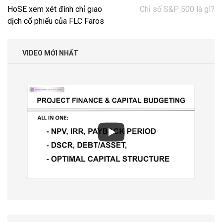
Điều
HoSE xem xét đình chỉ giao
Chỉ số S&P 500 là gì?
hướng
dịch cổ phiếu của FLC Faros
bài
viết
VIDEO MỚI NHẤT