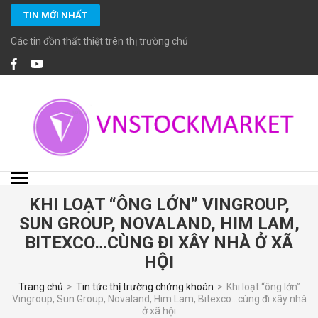
Bỏ
TIN MỚI NHẤT
qua
và
Các tin đồn thất thiệt trên thị trường chứng khoán
tới
nội
dung
(ấn
Enter)
VNSTOCKMARKET
Chuyên cung cấp các dịch vụ đầu tư chứng khoán chuyên nghiệp với các
chuyên viên đầu tư chứng khoán cao cấp CFA, MBA… giàu kinh nghiệm và
đặc biệt cam kết tuân thủ các chuẩn mực đầu tư, tiêu chuẩn đạo đức cao
trong nghề nghiệp.
KHI LOẠT “ÔNG LỚN” VINGROUP,
SUN GROUP, NOVALAND, HIM LAM,
BITEXCO…CÙNG ĐI XÂY NHÀ Ở XÃ
HỘI
Trang chủ
>
Tin tức thị trường chứng khoán
>
Khi loạt “ông lớn”
Vingroup, Sun Group, Novaland, Him Lam, Bitexco…cùng đi xây nhà
ở xã hội