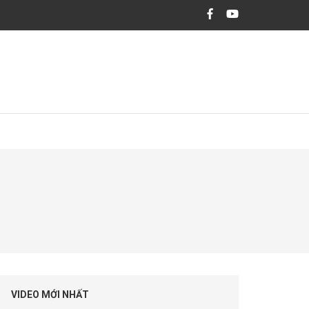
hiệm và đặc biệt cam kết tuân thủ các chuẩn mực đầu tư, tiêu chuẩn đạo đức
VIDEO MỚI NHẤT