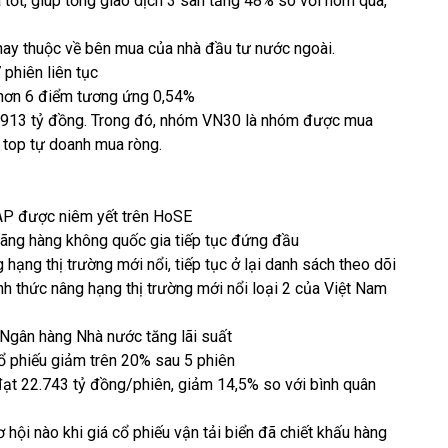
 tốt, giúp tổng giao dịch 3 sàn tăng 48% so với hôm qua,
nay thuộc về bên mua của nhà đầu tư nước ngoài.
 phiên liên tục
hơn 6 điểm tương ứng 0,54%
 913 tỷ đồng. Trong đó, nhóm VN30 là nhóm được mua
top tự doanh mua ròng.
AP được niêm yết trên HoSE
 Hãng hàng không quốc gia tiếp tục đứng đầu
 hạng thị trường mới nổi, tiếp tục ở lại danh sách theo dõi
nh thức nâng hạng thị trường mới nổi loại 2 của Việt Nam
 Ngân hàng Nhà nước tăng lãi suất
cổ phiếu giảm trên 20% sau 5 phiên
 đạt 22.743 tỷ đồng/phiên, giảm 14,5% so với bình quân
ội nào khi giá cổ phiếu vận tải biển đã chiết khấu hàng