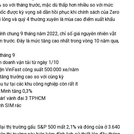
% so với tháng trước, mặc dù thấp hơn nhiều so với mức
uốc được kỳ vọng sẽ dần hồi phục khi chính sách của Zero
 lỏng và quý 4 thường xuyên là mùa cao điểm xuất khẩu
h chung 9 tháng năm 2022, chỉ số giá nguyên nhiên vật
năm trước. Đây là mức tăng cao nhất trong vòng 10 năm qua,
tháng 9
h doanh vận tải từ ngày 1/10
iện VinFast công suất 500.000 xe/năm
tăng trưởng cao so với cùng kỳ
u tư tại các khu công nghiệp còn rất ít
í Minh tăng 0,3%
ự án’ vành đai 3 TPHCM
anh SIM rác
lại thị trường gấu. S&P 500 mất 2,1% và đóng cửa ở 3.640