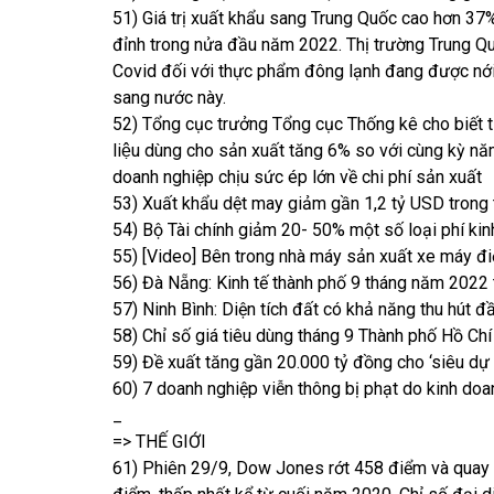
51) Giá trị xuất khẩu sang Trung Quốc cao hơn 37
đỉnh trong nửa đầu năm 2022. Thị trường Trung Q
Covid đối với thực phẩm đông lạnh đang được nới
sang nước này.
52) Tổng cục trưởng Tổng cục Thống kê cho biết tín
liệu dùng cho sản xuất tăng 6% so với cùng kỳ 
doanh nghiệp chịu sức ép lớn về chi phí sản xuất
53) Xuất khẩu dệt may giảm gần 1,2 tỷ USD trong 
54) Bộ Tài chính giảm 20- 50% một số loại phí kin
55) [Video] Bên trong nhà máy sản xuất xe máy đ
56) Đà Nẵng: Kinh tế thành phố 9 tháng năm 2022 
57) Ninh Bình: Diện tích đất có khả năng thu hút đầ
58) Chỉ số giá tiêu dùng tháng 9 Thành phố Hồ Ch
59) Đề xuất tăng gần 20.000 tỷ đồng cho ‘siêu d
60) 7 doanh nghiệp viễn thông bị phạt do kinh do
_
=> THẾ GIỚI
61) Phiên 29/9, Dow Jones rớt 458 điểm và quay 