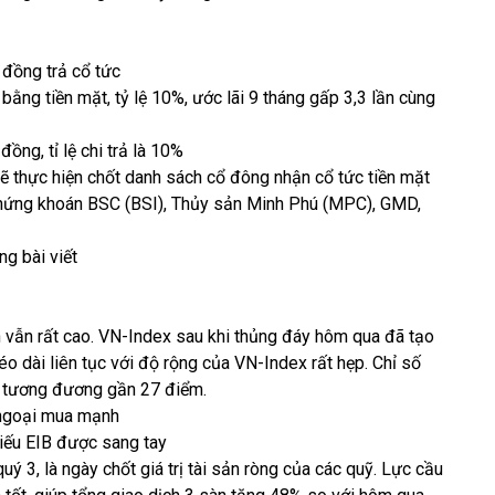
 đồng trả cổ tức
ng tiền mặt, tỷ lệ 10%, ước lãi 9 tháng gấp 3,3 lần cùng
ồng, tỉ lệ chi trả là 10%
 thực hiện chốt danh sách cổ đông nhận cổ tức tiền mặt
hứng khoán BSC (BSI), Thủy sản Minh Phú (MPC), GMD,
g bài viết
n vẫn rất cao. VN-Index sau khi thủng đáy hôm qua đã tạo
o dài liên tục với độ rộng của VN-Index rất hẹp. Chỉ số
u tương đương gần 27 điểm.
 ngoại mua mạnh
hiếu EIB được sang tay
ý 3, là ngày chốt giá trị tài sản ròng của các quỹ. Lực cầu