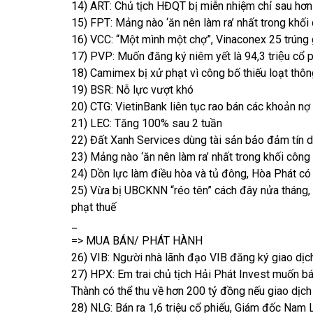
14) ART: Chủ tịch HĐQT bị miễn nhiệm chỉ sau hơn
15) FPT: Mảng nào ‘ăn nên làm ra’ nhất trong khố
16) VCC: “Một mình một chợ”, Vinaconex 25 trúng
17) PVP: Muốn đăng ký niêm yết là 94,3 triệu cổ 
18) Camimex bị xử phạt vì công bố thiếu loạt thôn
19) BSR: Nỗ lực vượt khó
20) CTG: VietinBank liên tục rao bán các khoản nợ
21) LEC: Tăng 100% sau 2 tuần
22) Đất Xanh Services dùng tài sản bảo đảm tín d
23) Mảng nào ‘ăn nên làm ra’ nhất trong khối côn
24) Dồn lực làm điều hòa và tủ đông, Hòa Phát có “
25) Vừa bị UBCKNN “réo tên” cách đây nửa tháng,
phạt thuế
_
=> MUA BÁN/ PHÁT HÀNH
26) VIB: Người nhà lãnh đạo VIB đăng ký giao dịch
27) HPX: Em trai chủ tịch Hải Phát Invest muốn bán 
Thành có thể thu về hơn 200 tỷ đồng nếu giao dịch
28) NLG: Bán ra 1,6 triệu cổ phiếu, Giám đốc Nam 