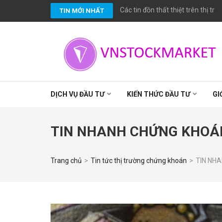
Bỏ
Các tin đồn thất thiệt trên thị t
TIN MỚI NHẤT
qua
và
tới
nội
dung
(ấn
VNSTOCKMARKET
Chuyên cung cấp các dịch vụ đầu tư chứng khoán chuyên ngh
cao trong nghề nghiệp.
Enter)
DỊCH VỤ ĐẦU TƯ
KIẾN THỨC ĐẦU TƯ
GI
TIN NHANH CHỨNG KHOÁN
Trang chủ
>
Tin tức thị trường chứng khoán
>
TIN NH