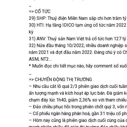
_
=> CỔ TỨC
29) SHP: Thuỷ điện Miền Nam sắp chi hơn trăm tỷ
30) HTI: Hạ tầng IDICO tạm ứng cổ tức năm 2022 bằ
kỳ
31) ANV: Thuỷ sản Nam Việt trả cổ tức hơn 127 tỷ đ
32) Nửa đầu tháng 10/2022, nhiều doanh nghiệp sẽ
năm 2021 và đợt đầu năm 2022. Đáng chú ý có C
ASM, NT2…
* Muốn đọc chi tiết mục nào, hãy comment số xuốn
_
=> CHUYỂN ĐỘNG THỊ TRƯỜNG
– Nhu cầu cắt lỗ quá 2/3 phiên giao dịch cuối tuầ
ấn tượng mạnh và kích hoạt áp lực bán. Đà giảm ké
chạm đáy lúc 1h40, giảm 2,36% so với tham chiế
– Đảo chiều phục hồi trong phiên chốt quý 3, vốn
– Cổ phiếu ngân hàng phân hoá, gần 31 triệu cổ p
– Hôm nay cũng là phiên giao dịch cuối cùng của qu