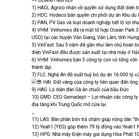
=> DOANH NGHIỆP
1) HAGL Agrico nhận về quyền sử dụng đất diện tí
2) HDC: Hodeco bán quyền chi phối dự án Khu du l
3) PAN, PV Gas và loạt doanh nghiệp tiết lộ lợi nh
4) VHM: Vinhomes đã ra mắt tổ hợp Ocean Park 3 
USD) tại các huyện Văn Giang, Văn Lâm, tỉnh Hưng
5) VinFast: Sau 5 năm đã gần như làm chủ hoàn to
điện VinFast đều được sản xuất tại nhà máy ở Hải 
6) VHM: Vinhomes bán 3 công ty con có tổng vốn 
thành lập.
7) FLC: Nghệ An đề xuất huỷ bỏ dự án 16.000 tỷ c
HAI: Đất vàng của công ty liên quan đến ông
9) HAG: Lộ diện đàn Gà ăn chuối của bầu Đức
10) GMD: CEO Gemadept – Lợi nhuận các công ty v
địa tăng khi Trung Quốc mở cửa lại
_
11) LAS: Bán phân bón trả chậm giúp nông dân “th
12) Yeah1 (YEG) góp thêm 79 tỷ đồng vào Yeah1 
13) HPG: Nhà máy Điện máy gia dụng Hòa Phát 100