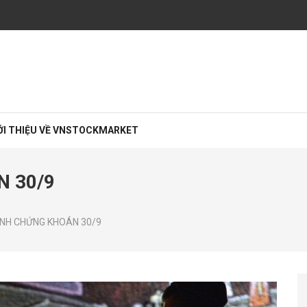
rường chứng khoán
iệp với các chuyên viên đầu tư chứng khoán cao cấp CFA, MBA… giàu kinh ng
ỚI THIỆU VỀ VNSTOCKMARKET
 30/9
ANH CHỨNG KHOÁN 30/9