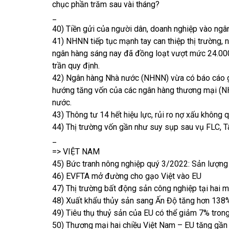
chục phần trăm sau vài tháng?
_
40) Tiền gửi của người dân, doanh nghiệp vào ngân
41) NHNN tiếp tục mạnh tay can thiệp thị trường, 
ngân hàng sáng nay đã đồng loạt vượt mức 24.00
trần quy định.
42) Ngân hàng Nhà nước (NHNN) vừa có báo cáo gử
hướng tăng vốn của các ngân hàng thương mại (NHT
nước.
43) Thông tư 14 hết hiệu lực, rủi ro nợ xấu không 
44) Thị trường vốn gần như suy sụp sau vụ FLC, 
_
=> VIỆT NAM
45) Bức tranh nông nghiệp quý 3/2022: Sản lượng 
46) EVFTA mở đường cho gạo Việt vào EU
47) Thị trường bất động sản công nghiệp tại hai 
48) Xuất khẩu thủy sản sang Ấn Độ tăng hơn 138
49) Tiêu thụ thuỷ sản của EU có thể giảm 7% tro
50) Thương mại hai chiều Việt Nam – EU tăng gần