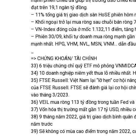
mạnh phiên chiều đã giúp thị trường đảo chiều khá
đạt trên 19,1 ngàn tỷ đồng.
– 11% tổng giá trị giao dịch sàn HoSE phiên hôm 
– Khối ngoại trở lại mua ròng sau chuỗi bán ròng 7
– VN-Index đóng cửa ở mốc 1.132,11 điểm, tăng 
– Phiên 30/09, khối tự doanh mua ròng mạnh gần
mạnh nhất. HPG, VHM, NVL, MSN, VNM… dẫn đầu 
_
=> CHỨNG KHOÁN/ TÀI CHÍNH
33) 6 triệu chứng chỉ quỹ ETF mô phỏng VNMIDC
34) 10 doanh nghiệp niêm yết thua lỗ nhiều nhất.
35) FTSE Russell: Việt Nam lại “lỡ hẹn” cơ hội nâng
của FTSE Russell. FTSE sẽ đánh giá lại cơ hội chí
vào tháng 3/2023.
36) VEIL mua ròng 113 tỷ đồng trong tuần Fed và
37) Vốn hóa thị trường mất gần 17 tỷ USD, nhiều 
38) 9 tháng năm 2022, giá trị giao dịch bình quân
năm trước
39) Sẽ không có mùa cao điểm trong năm 2022, cơ h