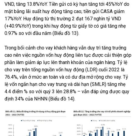
VND, tăng 13.8%YoY. Tiền gửi có kỳ hạn tăng tới 45%YoY do
mặt bằng lãi suất huy động tăng cao; tiền gửi CASA giảm
17%YoY. Huy động từ thị trường 2 đạt 167 nghìn tỷ VND
(+40.9%YoY) trong khi huy động từ giấy tờ có giá tăng nhẹ
0.97% so với đầu năm (Biểu đồ 13).
Trong bối cảnh cho vay khách hàng vẫn duy trì tăng trưởng
cao nên việc nguồn vốn huy động liên tục được cải thiện góp
phần làm giảm áp lực lên thanh khoản của ngân hàng. Tỷ lệ
cho vay trên tổng nguồn vốn huy động (LDR) cuối 2022 là
76.4%, vẫn ở mức an toàn và có dư địa mở rộng cho vay. Tỷ
lệ vốn ngắn hạn cho vay trung và dài hạn (SMLR) tăng nhẹ
4.4 điểm % so với quý 3 lên 28.8% – vẫn đáp ứng được quy
định 34% của NHNN (Biểu đồ 14).