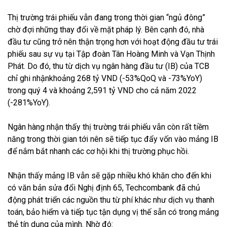
Thị trường trái phiếu vẫn đang trong thời gian “ngủ đông”
chờ đợi những thay đổi về mặt pháp lý. Bên cạnh đó, nhà
đầu tư cũng trở nên thận trọng hơn với hoạt động đầu tư trái
phiếu sau sự vụ tại Tập đoàn Tân Hoàng Minh và Vạn Thịnh
Phát. Do đó, thu từ dịch vụ ngân hàng đầu tư (IB) của TCB
chỉ ghi nhậnkhoảng 268 tỷ VND (-53%QoQ và -73%YoY)
trong quý 4 và khoảng 2,591 tỷ VND cho cả năm 2022
(-281%YoY).
Ngân hàng nhận thấy thị trường trái phiếu vẫn còn rất tiềm
năng trong thời gian tới nên sẽ tiếp tục đẩy vốn vào mảng IB
để nắm bắt nhanh các cơ hội khi thị trường phục hồi.
Nhận thấy mảng IB vẫn sẽ gặp nhiều khó khăn cho đến khi
có văn bản sửa đổi Nghị định 65, Techcombank đã chủ
động phát triển các nguồn thu từ phí khác như dịch vụ thanh
toán, bảo hiểm và tiếp tục tận dụng vị thế sẵn có trong mảng
thẻ tín dụng của mình. Nhờ đó: