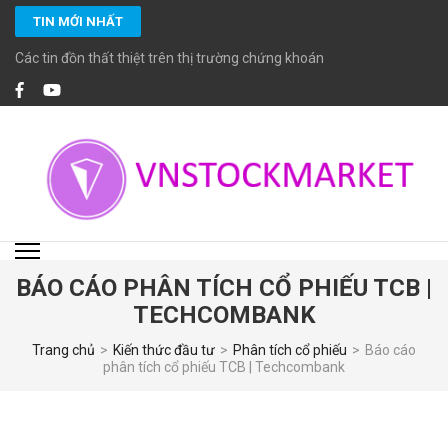
Bỏ
TIN MỚI NHẤT
qua
và
Các tin đồn thất thiệt trên thị trường chứng khoán
tới
nội
dung
(ấn
Enter)
VNSTOCKMARKET
Chuyên cung cấp các dịch vụ đầu tư chứng khoán chuyên nghiệp với các
chuyên viên đầu tư chứng khoán cao cấp CFA, MBA… giàu kinh nghiệm và
đặc biệt cam kết tuân thủ các chuẩn mực đầu tư, tiêu chuẩn đạo đức cao
trong nghề nghiệp.
BÁO CÁO PHÂN TÍCH CỔ PHIẾU TCB |
TECHCOMBANK
Trang chủ
>
Kiến thức đầu tư
>
Phân tích cổ phiếu
>
Báo cáo
phân tích cổ phiếu TCB | Techcombank