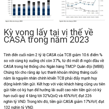
Kỳ vọng lấy tại vị thế về
CASA trong năm 2023
Tính đến cuối năm 2 tỷ lệ CASA của TCB giảm 10.6 điểm %
so với cùng kỳ xuống chỉ còn 37%, từ đó mất đi ngôi đầu về
CASA trong hệ thống cho Ngân hàng TMCP Quân đội (MBB).
Chúng tôi cho rằng áp lực thanh khoản những tháng cuối
năm là nguyên nhân chính khiến TCB phải đẩy mạnh huy
động kênh tiền gửi. Kết hợp với việc khách hàng cũng ưu tiên
gửi tiền có kỳ hạn để hưởng lãi suất cao nên tiền gửi có kỳ
hạn cuối quý 4 tăng tới 32%QoQ và 45%YoY, đạt 226
nghìn tỷ VND. Trong khi đó, tiền gửi CASA giảm 17%YoY, đạt
132 nghìn tỷ VND.