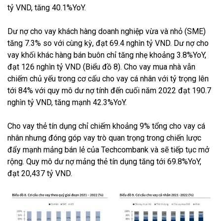
tỷ VND, tăng 40.1%YoY.
Dư nợ cho vay khách hàng doanh nghiệp vừa và nhỏ (SME)
tăng 7.3% so với cùng kỳ, đạt 69.4 nghìn tỷ VND. Dư nợ cho
vay khối khác hàng bán buôn chỉ tăng nhẹ khoảng 3.8%YoY,
đạt 126 nghìn tỷ VND (Biểu đồ 8). Cho vay mua nhà vẫn
chiếm chủ yếu trong cơ cấu cho vay cá nhân với tỷ trọng lên
tới 84% với quy mô dư nợ tính đến cuối năm 2022 đạt 190.7
nghìn tỷ VND, tăng mạnh 42.3%YoY.
Cho vay thẻ tín dụng chỉ chiếm khoảng 9% tổng cho vay cá
nhân nhưng đóng góp vay trò quan trọng trong chiến lược
đẩy mạnh mảng bán lẻ của Techcombank và sẽ tiếp tục mở
rộng. Quy mô dư nợ mảng thẻ tín dụng tăng tới 69.8%YoY,
đạt 20,437 tỷ VND.