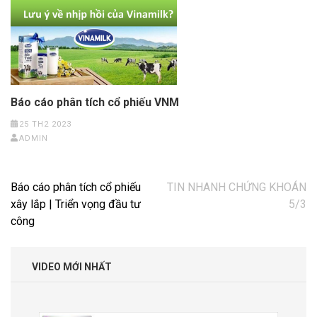
Báo cáo phân tích cổ phiếu VNM
25 TH2 2023
ADMIN
Điều
Báo cáo phân tích cổ phiếu
TIN NHANH CHỨNG KHOÁN
hướng
xây lắp | Triển vọng đầu tư
5/3
bài
công
viết
VIDEO MỚI NHẤT