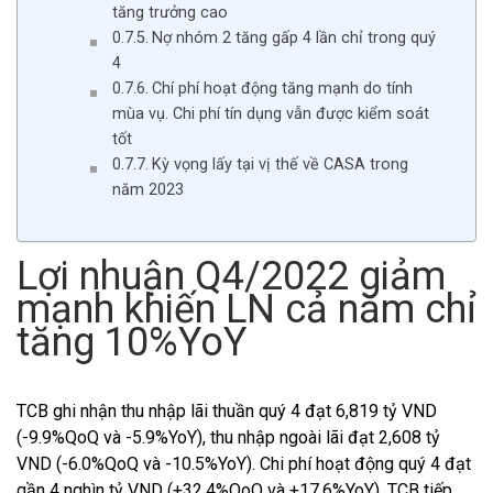
tăng trưởng cao
Nợ nhóm 2 tăng gấp 4 lần chỉ trong quý
4
Chí phí hoạt động tăng mạnh do tính
mùa vụ. Chi phí tín dụng vẫn được kiểm soát
tốt
Kỳ vọng lấy tại vị thế về CASA trong
năm 2023
Lợi nhuận Q4/2022 giảm
mạnh khiến LN cả năm chỉ
tăng 10%YoY
TCB ghi nhận thu nhập lãi thuần quý 4 đạt 6,819 tỷ VND
(-9.9%QoQ và -5.9%YoY), thu nhập ngoài lãi đạt 2,608 tỷ
VND (-6.0%QoQ và -10.5%YoY). Chi phí hoạt động quý 4 đạt
gần 4 nghìn tỷ VND (+32.4%QoQ và +17.6%YoY). TCB tiếp