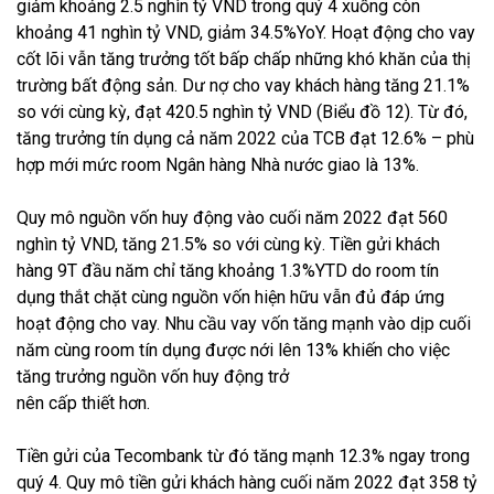
giảm khoảng 2.5 nghìn tỷ VND trong quý 4 xuống còn
khoảng 41 nghìn tỷ VND, giảm 34.5%YoY. Hoạt động cho vay
cốt lõi vẫn tăng trưởng tốt bấp chấp những khó khăn của thị
trường bất động sản. Dư nợ cho vay khách hàng tăng 21.1%
so với cùng kỳ, đạt 420.5 nghìn tỷ VND (Biểu đồ 12). Từ đó,
tăng trưởng tín dụng cả năm 2022 của TCB đạt 12.6% – phù
hợp mới mức room Ngân hàng Nhà nước giao là 13%.
Quy mô nguồn vốn huy động vào cuối năm 2022 đạt 560
nghìn tỷ VND, tăng 21.5% so với cùng kỳ. Tiền gửi khách
hàng 9T đầu năm chỉ tăng khoảng 1.3%YTD do room tín
dụng thắt chặt cùng nguồn vốn hiện hữu vẫn đủ đáp ứng
hoạt động cho vay. Nhu cầu vay vốn tăng mạnh vào dịp cuối
năm cùng room tín dụng được nới lên 13% khiến cho việc
tăng trưởng nguồn vốn huy động trở
nên cấp thiết hơn.
Tiền gửi của Tecombank từ đó tăng mạnh 12.3% ngay trong
quý 4. Quy mô tiền gửi khách hàng cuối năm 2022 đạt 358 tỷ