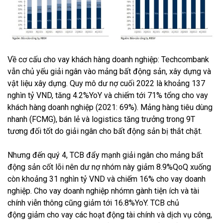
Về cơ cấu cho vay khách hàng doanh nghiệp: Techcombank
vẫn chủ yếu giải ngân vào mảng bất động sản, xây dựng và
vật liệu xây dựng. Quy mô dư nợ cuối 2022 là khoảng 137
nghìn tỷ VND, tăng 4.2%YoY và chiếm tới 71% tổng cho vay
khách hàng doanh nghiệp (2021: 69%). Mảng hàng tiêu dùng
nhanh (FCMG), bán lẻ và logistics tăng trưởng trong 9T
tương đối tốt do giải ngân cho bất động sản bị thắt chặt.
Nhưng đến quý 4, TCB đẩy mạnh giải ngân cho mảng bất
động sản cốt lõi nên dư nợ nhóm này giảm 8.9%QoQ xuống
còn khoảng 31 nghìn tỷ VND và chiếm 16% cho vay doanh
nghiệp. Cho vay doanh nghiệp nhómn gành tiện ích và tài
chính viễn thông cũng giảm tới 16.8%YoY. TCB chủ
động giảm cho vay các hoạt động tài chính và dịch vụ công,