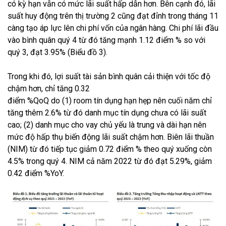
có kỳ hạn vẫn có mức lãi suất hấp dẫn hơn. Bên cạnh đó, lãi
suất huy động trên thị trường 2 cũng đạt đỉnh trong tháng 11
càng tạo áp lực lên chi phí vốn của ngân hàng. Chi phí lãi đầu
vào bình quân quý 4 từ đó tăng mạnh 1.12 điểm % so với
quý 3, đạt 3.95% (Biểu đồ 3).
Trong khi đó, lợi suất tài sản bình quân cải thiện với tốc độ
chậm hơn, chỉ tăng 0.32
điểm %QoQ do (1) room tín dụng hạn hẹp nên cuối năm chỉ
tăng thêm 2.6% từ đó danh mục tín dụng chưa có lãi suất
cao; (2) danh mục cho vay chủ yếu là trung và dài hạn nên
mức độ hấp thụ biến động lãi suất chậm hơn. Biên lãi thuần
(NIM) từ đó tiếp tục giảm 0.72 điểm % theo quý xuống còn
4.5% trong quý 4. NIM cả năm 2022 từ đó đạt 5.29%, giảm
0.42 điểm %YoY.