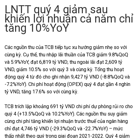
LNTT quý 4 giảm sau
khiến lợi nhuận cả năm chỉ
tăng 10%YoY
Các nguồn thu của TCB tiếp tục xu hướng giảm nhẹ so với
cùng kỳ. Cụ thể, thu nhập lãi thuần của TCB giảm 9.8%QoQ
và 5.9%YoY, đạt 6,819 tỷ VND; thu ngoài lãi đạt 2,609 tỷ
VND, giảm 10.5% so với quý 3 và cùng kỳ. Tổng thu hoạt
động quý 4 từ đó cho ghi nhận 9,427 tỷ VND (-8.8%QoQ và
-7.2%YoY). Chi phí hoạt động (OPEX) quý 4 đạt gần 4 nghìn
tỷ VND, tăng 17.6% so với cùng kỳ.
TCB trích lập khoảng 691 tỷ VND chi phí dự phòng rủi ro cho
quý 4 (+13.5%QoQ và 10.2%YoY). Các nguồn thu suy giảm
cùng chi phí tăng khiến lợi nhuận trước thuế của ngân hàng
chỉ đạt 4,746 tỷ VND (-29.3%QoQ và -22.7%YoY) – mức
thấp nhất theo quý trong giai đoạn 2021-2022. Quý 4 giảm