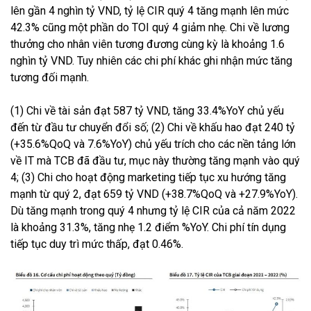
lên gần 4 nghìn tỷ VND, tỷ lệ CIR quý 4 tăng mạnh lên mức
42.3% cũng một phần do TOI quý 4 giảm nhẹ. Chi về lương
thưởng cho nhân viên tương đương cùng kỳ là khoảng 1.6
nghìn tỷ VND. Tuy nhiên các chi phí khác ghi nhận mức tăng
tương đối mạnh.
(1) Chi về tài sản đạt 587 tỷ VND, tăng 33.4%YoY chủ yếu
đến từ đầu tư chuyển đổi số; (2) Chi về khấu hao đạt 240 tỷ
(+35.6%QoQ và 7.6%YoY) chủ yếu trích cho các nền tảng lớn
về IT mà TCB đã đầu tư, mục này thường tăng mạnh vào quý
4; (3) Chi cho hoạt động marketing tiếp tục xu hướng tăng
mạnh từ quý 2, đạt 659 tỷ VND (+38.7%QoQ và +27.9%YoY).
Dù tăng mạnh trong quý 4 nhưng tỷ lệ CIR của cả năm 2022
là khoảng 31.3%, tăng nhẹ 1.2 điểm %YoY. Chi phí tín dụng
tiếp tục duy trì mức thấp, đạt 0.46%.