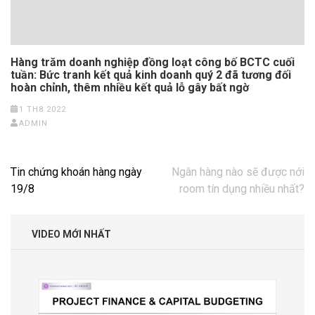
Hàng trăm doanh nghiệp đồng loạt công bố BCTC cuối
tuần: Bức tranh kết quả kinh doanh quý 2 đã tương đối
hoàn chỉnh, thêm nhiều kết quả lỗ gây bất ngờ
1 TH8 2022
ADMIN
Điều
Tin chứng khoán hàng ngày
Ngân hàng nào sẽ được nới
hướng
19/8
room tín dụng nhiều nhất?
bài
viết
VIDEO MỚI NHẤT