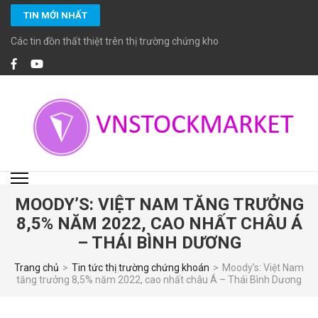
Bỏ
TIN MỚI NHẤT
qua
và
Các tin đồn thất thiệt trên thị trường chứng khoán
tới
nội
dung
(ấn
Enter)
VNSTOCKMARKET
Chuyên cung cấp các dịch vụ đầu tư chứng khoán chuyên nghiệp với các
chuyên viên đầu tư chứng khoán cao cấp CFA, MBA… giàu kinh nghiệm và
đặc biệt cam kết tuân thủ các chuẩn mực đầu tư, tiêu chuẩn đạo đức cao
trong nghề nghiệp.
MOODY’S: VIỆT NAM TĂNG TRƯỞNG
8,5% NĂM 2022, CAO NHẤT CHÂU Á
– THÁI BÌNH DƯƠNG
Trang chủ
>
Tin tức thị trường chứng khoán
>
Moody’s: Việt Nam
tăng trưởng 8,5% năm 2022, cao nhất châu Á – Thái Bình Dương