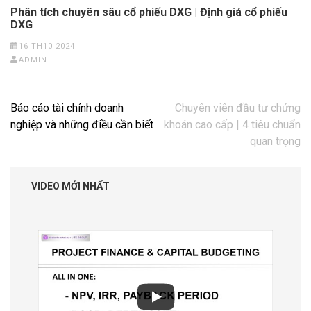
Phân tích chuyên sâu cổ phiếu DXG | Định giá cổ phiếu
DXG
16 TH10 2024
ADMIN
Điều
Báo cáo tài chính doanh
Chuyên viên đầu tư chứng
hướng
nghiệp và những điều cần biết
khoán cao cấp | 4 tiêu chuẩn
bài
quan trọng
viết
VIDEO MỚI NHẤT