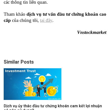
các thông tin liên quan.
Tham khảo
dịch vụ tư vấn đầu tư chứng khoán cao
cấp
của chúng tôi,
tại đây
.
Vnstockmarket
Similar Posts
Dịch vụ ủy thác đầu tư chứng khoán cam kết lợi nhuận