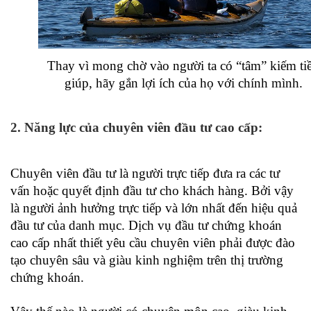
Thay vì mong chờ vào người ta có “tâm” kiếm ti
giúp, hãy gắn lợi ích của họ với chính mình.
2. Năng lực của chuyên viên đầu tư cao cấp:
Chuyên viên đầu tư là người trực tiếp đưa ra các tư
vấn hoặc quyết định đầu tư cho khách hàng. Bởi vậy
là người ảnh hưởng trực tiếp và lớn nhất đến hiệu quả
đầu tư của danh mục. Dịch vụ đầu tư chứng khoán
cao cấp nhất thiết yêu cầu chuyên viên phải được đào
tạo chuyên sâu và giàu kinh nghiệm trên thị trường
chứng khoán.