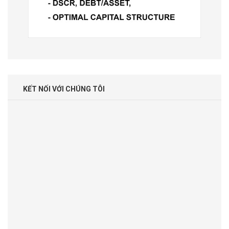
KẾT NỐI VỚI CHÚNG TÔI