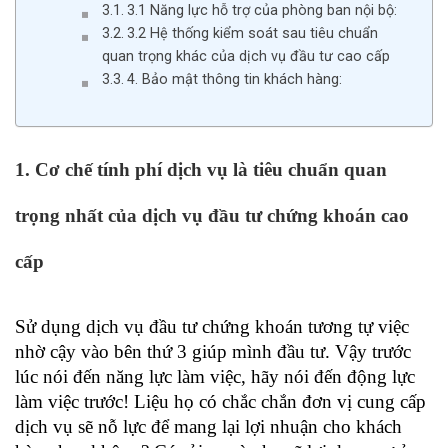
3.1 Năng lực hỗ trợ của phòng ban nội bộ:
3.2 Hệ thống kiểm soát sau tiêu chuẩn
quan trọng khác của dịch vụ đầu tư cao cấp
4. Bảo mật thông tin khách hàng:
1. Cơ chế tính phí dịch vụ là tiêu chuẩn quan
trọng nhất của dịch vụ đầu tư chứng khoán cao
cấp
Sử dụng dịch vụ đầu tư chứng khoán tương tự việc
nhờ cậy vào bên thứ 3 giúp mình đầu tư. Vậy trước
lúc nói đến năng lực làm việc, hãy nói đến động lực
làm việc trước! Liệu họ có chắc chắn đơn vị cung cấp
dịch vụ sẽ nỗ lực để mang lại lợi nhuận cho khách