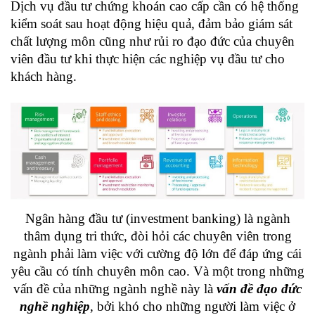
Dịch vụ đầu tư chứng khoán cao cấp cần có hệ thống
kiểm soát sau hoạt động hiệu quả, đảm bảo giám sát
chất lượng môn cũng như rủi ro đạo đức của chuyên
viên đầu tư khi thực hiện các nghiệp vụ đầu tư cho
khách hàng.
Ngân hàng đầu tư (investment banking) là ngành
thâm dụng tri thức, đòi hỏi các chuyên viên trong
ngành phải làm việc với cường độ lớn để đáp ứng cái
yêu cầu có tính chuyên môn cao. Và một trong những
vấn đề của những ngành nghề này là
vấn đề đạo đức
nghề nghiệp
, bởi khó cho những người làm việc ở