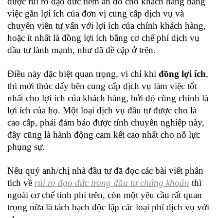
được rủi ro đạo đức tiềm ẩn đó cho khách hàng bằng
việc gắn lợi ích của đơn vị cung cấp dịch vụ và
chuyên viên tư vấn với lợi ích của chính khách hàng,
hoặc ít nhất là đồng lợi ích bằng cơ chế phí dịch vụ
đầu tư lành mạnh, như đã đề cập ở trên.
Điều này đặc biệt quan trọng, vì chỉ khi
đồng lợi ích
,
thì mới thúc đẩy bên cung cấp dịch vụ làm việc tốt
nhất cho lợi ích của khách hàng, bởi đó cũng chính là
lợi ích của họ. Một loại dịch vụ đầu tư được cho là
cao cấp, phải đảm bảo được tính chuyên nghiệp này,
đây cũng là hành động cam kết cao nhất cho nỗ lực
phụng sự.
Nếu quý anh/chị nhà đầu tư đã đọc các bài viết phân
tích về
rủi ro đạo đức trong đầu tư chứng khoán
thì
ngoài cơ chế tính phí trên, còn một yêu cầu rất quan
trọng nữa là tách bạch độc lập các loại phí dịch vụ với