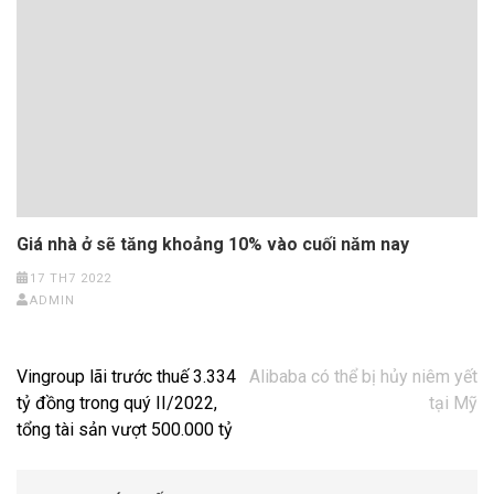
Giá nhà ở sẽ tăng khoảng 10% vào cuối năm nay
17 TH7 2022
ADMIN
Điều
Vingroup lãi trước thuế 3.334
Alibaba có thể bị hủy niêm yết
hướng
tỷ đồng trong quý II/2022,
tại Mỹ
bài
tổng tài sản vượt 500.000 tỷ
viết