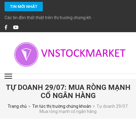
Bỏ
TIN MỚI NHẤT
qua
và
Các tin đồn thất thiệt trên thị trường chứng khoán
tới
nội
dung
(ấn
Enter)
VNSTOCKMARKET
Chuyên cung cấp các dịch vụ đầu tư chứng khoán chuyên nghiệp với các
chuyên viên đầu tư chứng khoán cao cấp CFA, MBA… giàu kinh nghiệm và
đặc biệt cam kết tuân thủ các chuẩn mực đầu tư, tiêu chuẩn đạo đức cao
trong nghề nghiệp.
TỰ DOANH 29/07: MUA RÒNG MẠNH
CỔ NGÂN HÀNG
Trang chủ
>
Tin tức thị trường chứng khoán
>
Tự doanh 29/07:
Mua ròng mạnh cổ ngân hàng