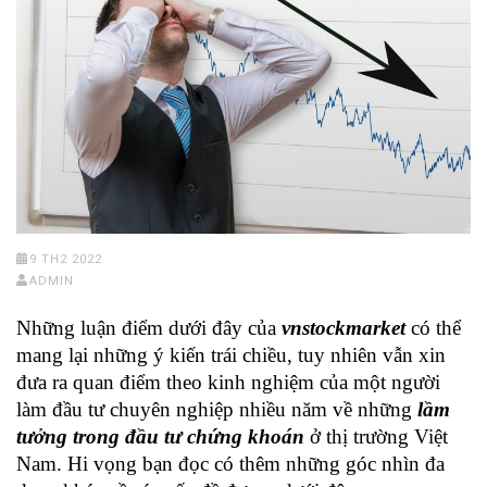
9 TH2 2022
ADMIN
Những luận điểm dưới đây của
vnstockmarket
có thể
mang lại những ý kiến trái chiều, tuy nhiên vẫn xin
đưa ra quan điểm theo kinh nghiệm của một người
làm đầu tư chuyên nghiệp nhiều năm về những
lầm
tưởng trong đầu tư chứng khoán
ở thị trường Việt
Nam. Hi vọng bạn đọc có thêm những góc nhìn đa