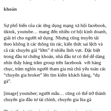
khoán
Sự phổ biến của các ứng dụng mạng xã hội facebook,
tiktok, youtube… mang đến nhiều cơ hội kinh doanh,
giải trí cho người sử dụng. Nhưng cũng truyền tải
theo không ít các thông tin rác, kiến thức sai lệch và
cả các chuyên giả “lởm” ở nhiều lĩnh vực. Đặc biệt
trong đầu tư chứng khoán, nhà đầu tư có thể dễ dàng
nhìn thấy hàng trăm group trên facebook với hàng
chục, trăm nghìn người tham gia mà chủ yếu toàn các
“chuyên gia broker” lên tìm kiếm khách hàng, “dụ
gà”.
[image] youtuber; người mẫu… cũng có thể trở thành
chuyên gia đầu tư tài chính, chuyên gia lùa gà