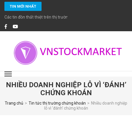
Bỏ
TIN MỚI NHẤT
qua
và
Các tin đồn thất thiệt trên thị trường chứng khoán
tới
nội
dung
(ấn
Enter)
VNSTOCKMARKET
Chuyên cung cấp các dịch vụ đầu tư chứng khoán chuyên nghiệp với các
chuyên viên đầu tư chứng khoán cao cấp CFA, MBA… giàu kinh nghiệm và
đặc biệt cam kết tuân thủ các chuẩn mực đầu tư, tiêu chuẩn đạo đức cao
trong nghề nghiệp.
NHIỀU DOANH NGHIỆP LỖ VÌ ‘ĐÁNH’
CHỨNG KHOÁN
Trang chủ
>
Tin tức thị trường chứng khoán
>
Nhiều doanh nghiệp
lỗ vì ‘đánh’ chứng khoán