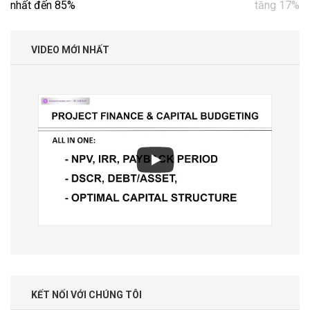
hướng
nhất đến 85%
tăng 17%
bài
viết
VIDEO MỚI NHẤT
KẾT NỐI VỚI CHÚNG TÔI