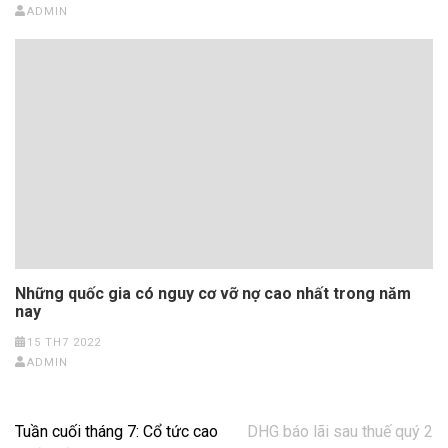
ADMIN
Những quốc gia có nguy cơ vỡ nợ cao nhất trong năm
nay
15 TH7 2022
ADMIN
Điều
Tuần cuối tháng 7: Cổ tức cao
DHG báo lãi sau thuế quý 2